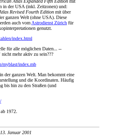
rican Atlas Expanded Fifth Edition
mit
n in der USA (inkl. Zeitzonen) und:
Atlas Revised Fourth Edition
mit über
der ganzen Welt (ohne USA). Diese
werden auch vom
Astrodienst Zürich
für
opinterpretationen genutzt.
ahlen/index.html
le für alle möglichen Daten... --
" nicht mehr aktiv zu sein???
m/myblast/index.mb
in der ganzen Welt. Man bekommt eine
arstellung und die Koordinaten. Häufig
ng bis hin zu den Straßen (und
/
 ab 1972.
 13. Januar 2001