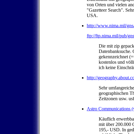
von Orten und vielen an
"Gazetteer Search". Sehr 
USA.
http://www.nima.mil/gns/
ftp://ftp.nima.mil/pub/gn
Die mit zip gepack
Datenbanksuche. O
gekennzeichnet (=
kostenlos und völl
ich keine Einschr
http://geography.about.c
Sehr umfangreiche 
geographischen T
Zeitzonen usw. usf
Astro Communications 
Käuflich erwerbbar
mit über 200.000 O
195,- USD. In ged