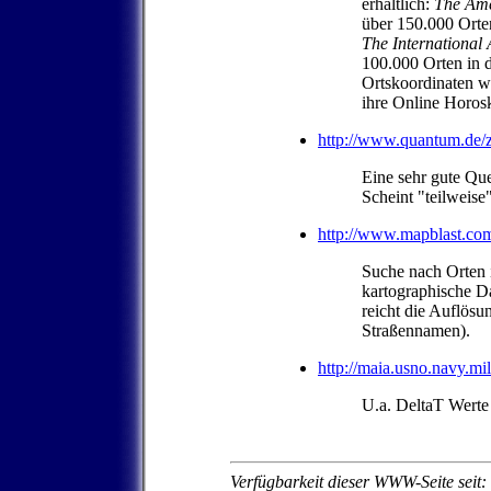
erhältlich:
The Ame
über 150.000 Orte
The International 
100.000 Orten in 
Ortskoordinaten 
ihre Online Horosk
http://www.quantum.de/z
Eine sehr gute Quel
Scheint "teilweise
http://www.mapblast.co
Suche nach Orten 
kartographische D
reicht die Auflösu
Straßennamen).
http://maia.usno.navy.mil
U.a. DeltaT Werte
Verfügbarkeit dieser WWW-Seite seit: