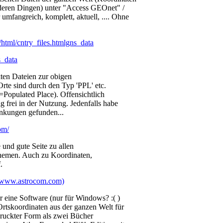
deren Dingen) unter "Access GEOnet" /
umfangreich, komplett, aktuell, .... Ohne
html/cntry_files.htmlgns_data
s_data
ten Dateien zur obigen
rte sind durch den Typ 'PPL' etc.
=Populated Place). Offensichtlich
ig frei in der Nutzung. Jedenfalls habe
änkungen gefunden...
om/
und gute Seite zu allen
hemen. Auch zu Koordinaten,
.
(www.astrocom.com)
 eine Software (nur für Windows? :( )
rtskoordinaten aus der ganzen Welt für
ruckter Form als zwei Bücher