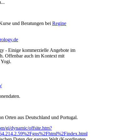
...
 Kurse und Beratungen bei
Regine
rology.de
y - Einige kommerzielle Angebote im
h. Offenbar auch im Kontext mit
 Yogi.
b/
onendaten.
on Orten aus Deutschland und Portugal.
om/gi/dynamic/offsite.htm?
4.214.2.59%2Fgns%2Fhtml%2Findex.html
schen Daten der ganzen Welt (Koordinaten