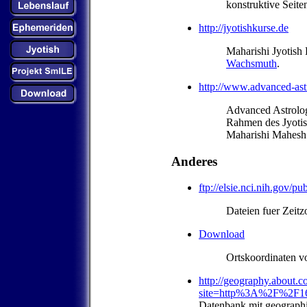
konstruktive Seiten
http://jyotishkurse.de
Maharishi Jyotish
Wachsmuth
.
http://www.advanced-ast
Advanced Astrolog
Rahmen des Jyotis
Maharishi Mahesh
Anderes
ftp://elsie.nci.nih.gov/pu
Dateien fuer Zeitz
Download
Ortskoordinaten v
http://geography.about.c
site=http%3A%2F%2F16
Datenbank mit geographi